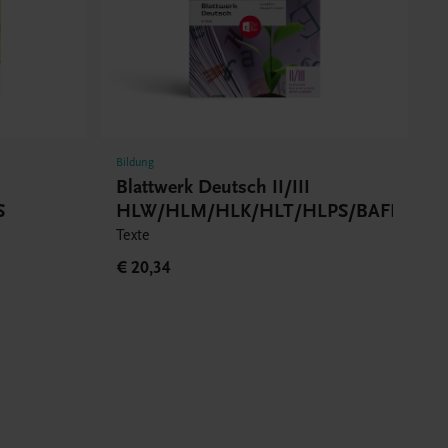
Bildung
Blattwerk Deutsch II/III
S
HLW/HLM/HLK/HLT/HLPS/BAFEP/BA
Texte
€ 20,34