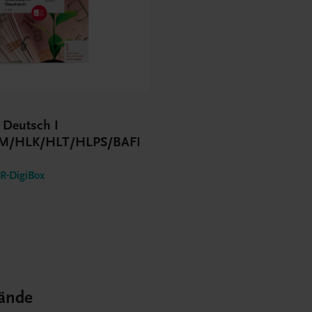
 Deutsch I
M/HLK/HLT/HLPS/BAFEP/BASOP
-DigiBox
ände