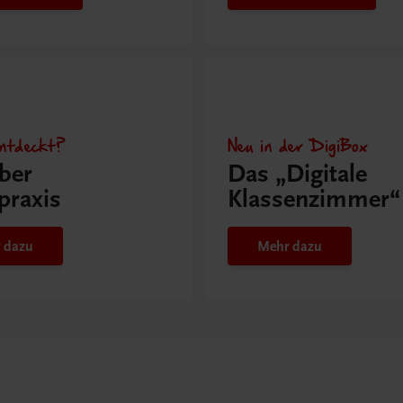
ntdeckt?
Neu in der DigiBox
ber
Das „Digitale
praxis
Klassenzimmer“
 dazu
Mehr dazu