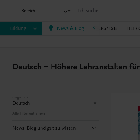
AK
Bildung
HAS
HF/TFS
News & Blog
HLM/HLK
HLPS/FSB
HLT/K
Deutsch – Höhere Lehranstalten fü
Gegenstand
Deutsch
Alle Filter entfernen
News, Blog und gut zu wissen