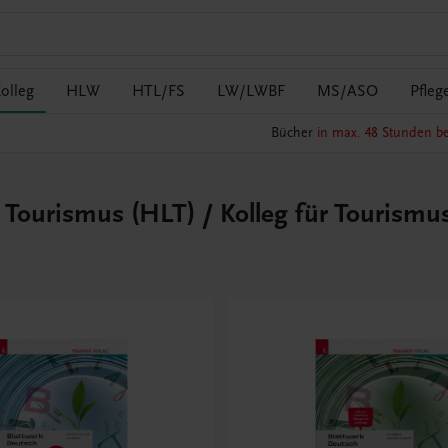
olleg
HLW
HTL/FS
LW/LWBF
MS/ASO
Pfleg
Bücher
in max. 48 Stunden be
r Tourismus (HLT) / Kolleg für Tourismu