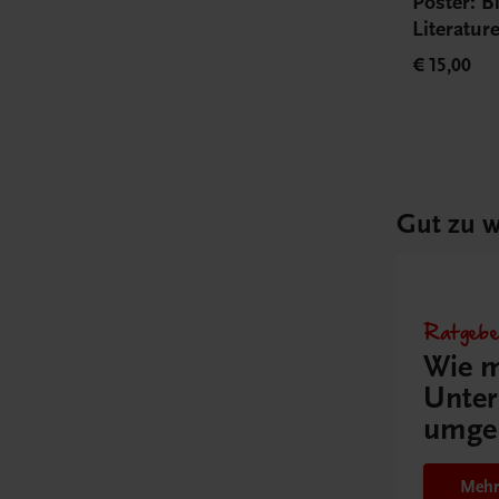
Poster: B
Literatu
€ 15,00
Gut zu w
Ratgebe
Wie m
Unter
umge
Mehr