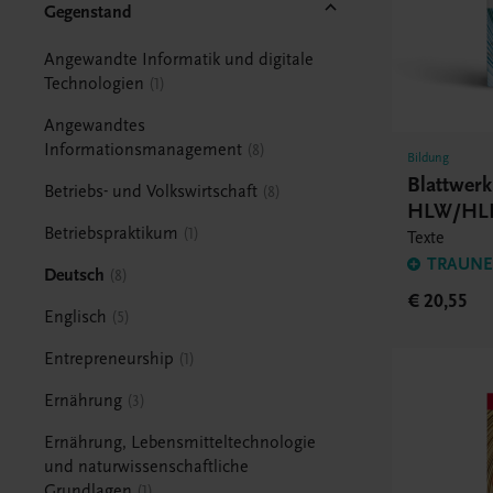
Gegenstand
Angewandte Informatik und digitale
Technologien
1
Angewandtes
Informationsmanagement
8
Bildung
Blattwer
Betriebs- und Volkswirtschaft
8
HLW/HL
Betriebspraktikum
1
Texte
TRAUNER
Deutsch
8
€ 20,55
Englisch
5
Entrepreneurship
1
Ernährung
3
Ernährung, Lebensmitteltechnologie
und naturwissenschaftliche
Grundlagen
1