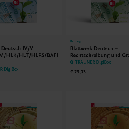
Bildung
k Deutsch IV/V
Blattwerk Deutsch –
M/HLK/HLT/HLPS/BAFEP/BASOP
Rechtschreibung und G
BHS/BMS
TRAUNER-DigiBox
-DigiBox
€ 23,03