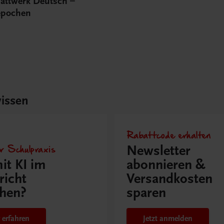
lattwerk Deutsch –
repochen
issen
Rabattcode erhalten
r Schulpraxis
Newsletter
it KI im
abonnieren &
richt
Versandkosten
hen?
sparen
 erfahren
Jetzt anmelden