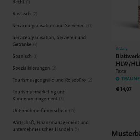
Recht
1
Russisch
2
Serviceorganisation und Servieren
15
Serviceorganisation, Servieren und
Getränke
1
Bildung
Blattwerk
Spanisch
1
HLW/HL
Spezialisierungen
2
Texte
TRAUNER
Tourismusgeografie und Reisebüro
2
€ 14,07
Tourismusmarketing und
Kundenmanagement
3
Unternehmerführerschein
15
Wirtschaft, Finanzmanagement und
unternehmerisches Handeln
1
Musterb