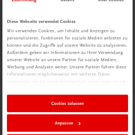
Diese Webseite verwendet Cookies
Wir verwenden Cookies, um Inhalte und Anzeigen zu
personalisieren, Funktionen für soziale Medien anbieten zu
können und die Zugriffe auf unsere Website zu analysieren.
Außerdem geben wir Informationen zu Ihrer Verwendung
Rabattcode erhalten
unserer Website an unsere Partner für soziale Medien,
Newsletter abonnieren
Werbung und Analysen weiter. Unsere Partner führen diese
& Versandkosten sparen
Informationen möglicherweise mit weiteren Daten
zusammen, die Sie ihnen bereitgestellt haben oder die sie
im Rahmen Ihrer Nutzung der Dienste gesammelt haben.
Jetzt anmelden
Cookies zulassen
Anpassen