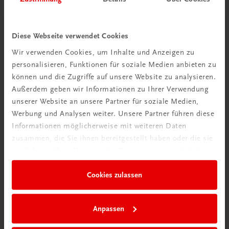
Diese Webseite verwendet Cookies
Wir verwenden Cookies, um Inhalte und Anzeigen zu
personalisieren, Funktionen für soziale Medien anbieten zu
können und die Zugriffe auf unsere Website zu analysieren.
Außerdem geben wir Informationen zu Ihrer Verwendung
Rabattcode erhalten
unserer Website an unsere Partner für soziale Medien,
Newsletter abonnieren
Werbung und Analysen weiter. Unsere Partner führen diese
Informationen möglicherweise mit weiteren Daten
& Versandkosten sparen
zusammen, die Sie ihnen bereitgestellt haben oder die sie
im Rahmen Ihrer Nutzung der Dienste gesammelt haben.
Jetzt anmelden
Cookies zulassen
Anpassen