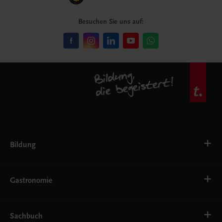
Besuchen Sie uns auf:
Bildung
VS
AHS
Gastronomie
BAFEP/BASOP
BRP
BS
Bäckerei
EWF/ZWF
Getränke
Sachbuch
FW