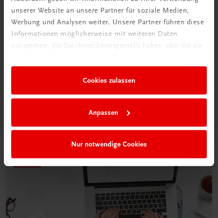
unserer Website an unsere Partner für soziale Medien,
Werbung und Analysen weiter. Unsere Partner führen diese
Informationen möglicherweise mit weiteren Daten
Neu in der DigiBox
zusammen, die Sie ihnen bereitgestellt haben oder die sie
Das „Digitale
im Rahmen Ihrer Nutzung der Dienste gesammelt haben.
Klassenzimmer“
Cookies zulassen
Mehr dazu
Anpassen
Nur notwendige Cookies