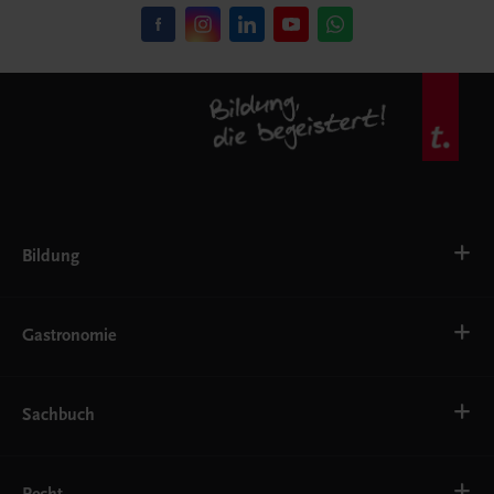
Bildung
VS
AHS
Gastronomie
BAFEP/BASOP
BRP
BS
Bäckerei
EWF/ZWF
Getränke
Sachbuch
FW
Hotelmanagement
Konditorei und Patisserie
Küche
Familie und Gesundheit
Service
Gesellschaft, Politik und Wirtschaft