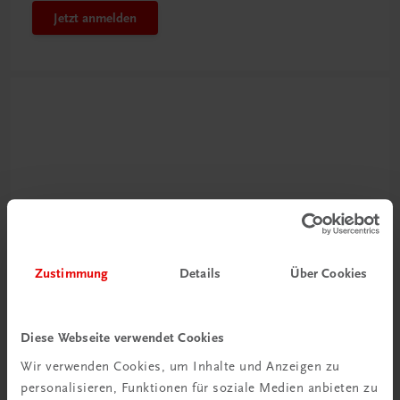
Jetzt anmelden
Neu zur DigiBox
Zustimmung
Details
Über Cookies
Videos mit
Tipps & Tricks
Diese Webseite verwendet Cookies
Mehr dazu
Wir verwenden Cookies, um Inhalte und Anzeigen zu
personalisieren, Funktionen für soziale Medien anbieten zu