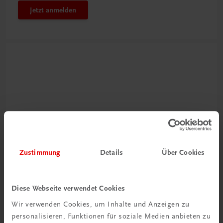
Jetzt anmelden
Neu zur DigiBox
Zustimmung
Details
Über Cookies
Videos mit
Tipps & Tricks
Diese Webseite verwendet Cookies
Mehr dazu
Wir verwenden Cookies, um Inhalte und Anzeigen zu
personalisieren, Funktionen für soziale Medien anbieten zu