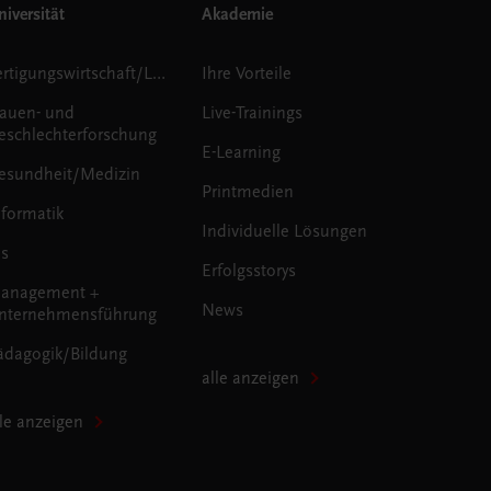
iversität
Akademie
Fertigungswirtschaft/Logistik
Ihre Vorteile
rauen- und
Live-Trainings
eschlechterforschung
E-Learning
esundheit/Medizin
Printmedien
nformatik
Individuelle Lösungen
us
Erfolgsstorys
anagement +
News
nternehmensführung
ädagogik/Bildung
alle anzeigen
lle anzeigen