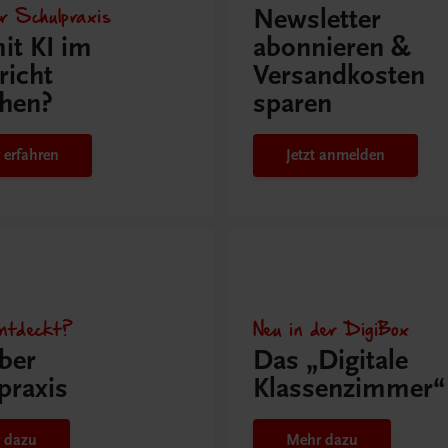
r Schulpraxis
Newsletter
it KI im
abonnieren &
richt
Versandkosten
hen?
sparen
 erfahren
Jetzt anmelden
ntdeckt?
Neu in der DigiBox
ber
Das „Digitale
praxis
Klassenzimmer“
 dazu
Mehr dazu