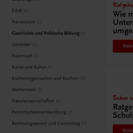
Ratgebe
Ethik
6
Wie m
Unter
Französisch
1
umge
Geschichte und Politische Bildung
3
Getränke
11
Mehr
Italienisch
1
Kunst und Kultur
1
Küchenorganisation und Kochen
12
Mathematik
6
Schon e
Naturwissenschaften
2
Ratge
Persönlichkeitsentwicklung
2
Schul
Rechnungswesen und Controlling
11
Mehr