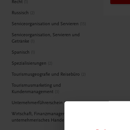
Recht
1
Russisch
2
Serviceorganisation und Servieren
15
Serviceorganisation, Servieren und
Getränke
1
Spanisch
1
Spezialisierungen
2
Tourismusgeografie und Reisebüro
2
Tourismusmarketing und
Kundenmanagement
3
Unternehmerführerschein
15
Wirtschaft, Finanzmanagement und
unternehmerisches Handeln
1