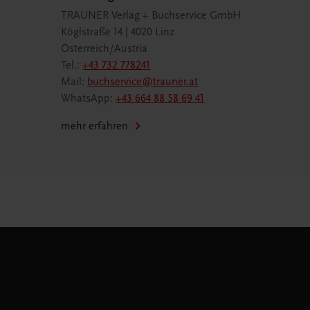
TRAUNER Verlag + Buchservice GmbH
Köglstraße 14 | 4020 Linz
Österreich/Austria
Tel.:
+43 732 778241
Mail:
buchservice@trauner.at
WhatsApp:
+43 664 88 58 69 41
mehr erfahren