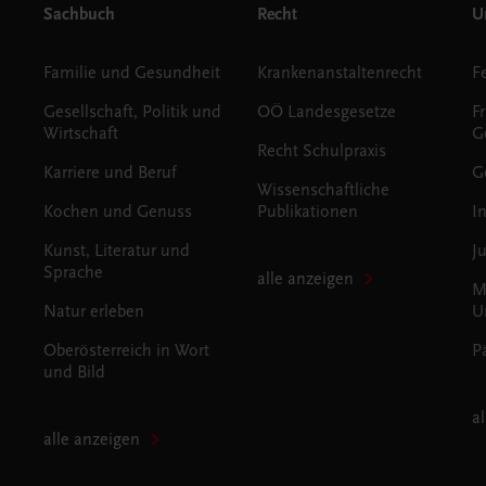
Sachbuch
Recht
Un
Familie und Gesundheit
Krankenanstaltenrecht
Gesellschaft, Politik und
OÖ Landesgesetze
F
Wirtschaft
G
Recht Schulpraxis
Karriere und Beruf
G
Wissenschaftliche
Kochen und Genuss
Publikationen
I
Kunst, Literatur und
J
Sprache
alle anzeigen
M
Natur erleben
U
Oberösterreich in Wort
P
und Bild
a
alle anzeigen