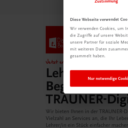
Zustimmung
Diese Webseite verwendet Coo
Wir verwenden Cookies, um In
die Zugriffe auf unsere Webs
unsere Partner für soziale M
mit weiteren Daten zusammen,
gesammelt haben.
Jetzt entdecken!
Lehrer/innen-
Nur notwendige Cook
Begleitpakete 
TRAUNER-Dig
Wir bieten Ihnen in der TRAUNER-D
Vielzahl an Services an, die Ihr Lebe
Lehrer/in ein Stück einfacher mache