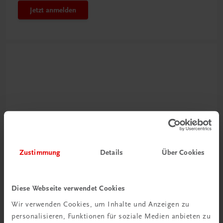
Jetzt anmelden
Neu zur DigiBox
Zustimmung
Details
Über Cookies
Videos mit
Tipps & Tricks
Diese Webseite verwendet Cookies
Mehr dazu
Wir verwenden Cookies, um Inhalte und Anzeigen zu
personalisieren, Funktionen für soziale Medien anbieten zu