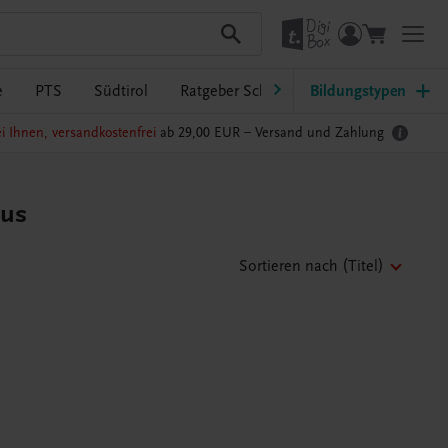
e
PTS
Südtirol
Ratgeber Schulpraxis
Bildungstypen
TRAUNER-Dig
i Ihnen, versandkostenfrei
ab 29,00 EUR –
Versand und Zahlung
mus
Sortieren nach
(Titel)