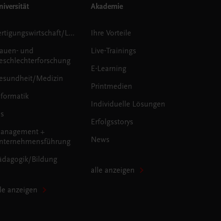
iversität
Akademie
Fertigungswirtschaft/Logistik
Ihre Vorteile
rauen- und
Live-Trainings
eschlechterforschung
E-Learning
esundheit/Medizin
Printmedien
nformatik
Individuelle Lösungen
us
Erfolgsstorys
anagement +
News
nternehmensführung
ädagogik/Bildung
alle anzeigen
lle anzeigen