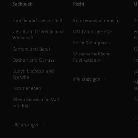
Sachbuch
Recht
Un
Familie und Gesundheit
Krankenanstaltenrecht
Gesellschaft, Politik und
OÖ Landesgesetze
F
Wirtschaft
G
Recht Schulpraxis
Karriere und Beruf
G
Wissenschaftliche
Kochen und Genuss
Publikationen
I
Kunst, Literatur und
J
Sprache
alle anzeigen
M
Natur erleben
U
Oberösterreich in Wort
P
und Bild
a
alle anzeigen