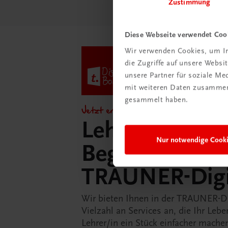
Zustimmung
Diese Webseite verwendet Coo
Wir verwenden Cookies, um In
die Zugriffe auf unsere Webs
unsere Partner für soziale M
mit weiteren Daten zusammen,
gesammelt haben.
Jetzt entdecken!
Lehrer/innen-
Nur notwendige Cook
Begleitpakete 
TRAUNER-Dig
Wir bieten Ihnen in der TRAUNER-D
Vielzahl an Services an, die Ihr Lebe
Lehrer/in ein Stück einfacher mache