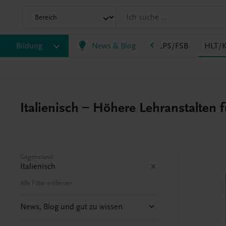
AK
Bildung
HAS
HF/TFS
News & Blog
HLM/HLK
HLPS/FSB
HLT/K
Italienisch – Höhere Lehranstalten 
Gegenstand
Italienisch
Alle Filter entfernen
News, Blog und gut zu wissen