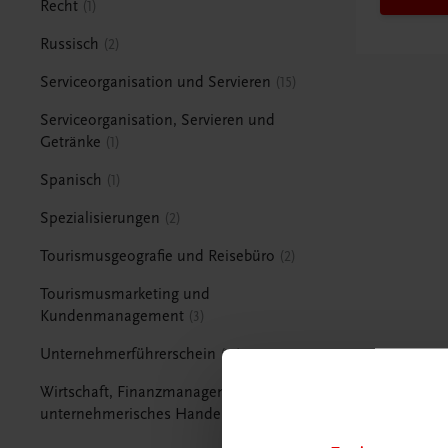
Recht
1
Russisch
2
Serviceorganisation und Servieren
15
Serviceorganisation, Servieren und
Getränke
1
Spanisch
1
Spezialisierungen
2
Tourismusgeografie und Reisebüro
2
Tourismusmarketing und
Kundenmanagement
3
Unternehmerführerschein
15
Wirtschaft, Finanzmanagement und
unternehmerisches Handeln
1