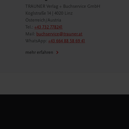
TRAUNER Verlag + Buchservice GmbH
Köglstraße 14 | 4020 Linz
Österreich/Austria
Tel.:
+43 732 778241
Mail:
buchservice@trauner.at
WhatsApp:
+43 664 88 58 69 41
mehr erfahren