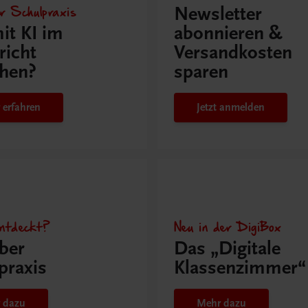
r Schulpraxis
Newsletter
it KI im
abonnieren &
richt
Versandkosten
hen?
sparen
 erfahren
Jetzt anmelden
ntdeckt?
Neu in der DigiBox
ber
Das „Digitale
praxis
Klassenzimmer“
 dazu
Mehr dazu