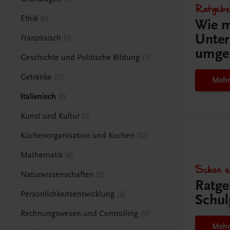
Ratgebe
Ethik
6
Wie m
Unter
Französisch
1
umge
Geschichte und Politische Bildung
3
Getränke
11
Mehr
Italienisch
1
Kunst und Kultur
1
Küchenorganisation und Kochen
12
Mathematik
6
Schon e
Naturwissenschaften
2
Ratge
Persönlichkeitsentwicklung
2
Schul
Rechnungswesen und Controlling
11
Mehr