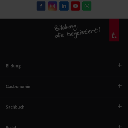
Bildung
VS
AHS
Gastronomie
BAFEP/BASOP
BRP
BS
Bäckerei
EWF/ZWF
Getränke
Sachbuch
FW
Hotelmanagement
Konditorei und Patisserie
Küche
Familie und Gesundheit
Service
Gesellschaft, Politik und Wirtschaft
Recht