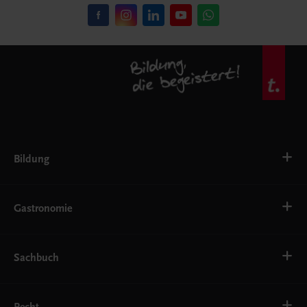
Bildung
VS
AHS
Gastronomie
BAFEP/BASOP
BRP
BS
Bäckerei
EWF/ZWF
Getränke
Sachbuch
FW
Hotelmanagement
Konditorei und Patisserie
Küche
Familie und Gesundheit
Service
Gesellschaft, Politik und Wirtschaft