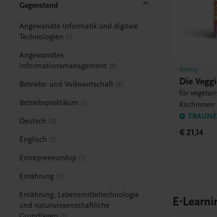
Gegenstand
Angewandte Informatik und digitale
Technologien
1
Angewandtes
Informationsmanagement
8
Bildung
Die Veggi
Betriebs- und Volkswirtschaft
8
für vegetar
Betriebspraktikum
1
Köchinnen
TRAUNER
Deutsch
8
€ 21,14
Englisch
5
Entrepreneurship
1
Ernährung
3
Ernährung, Lebensmitteltechnologie
E-Learni
und naturwissenschaftliche
Grundlagen
1