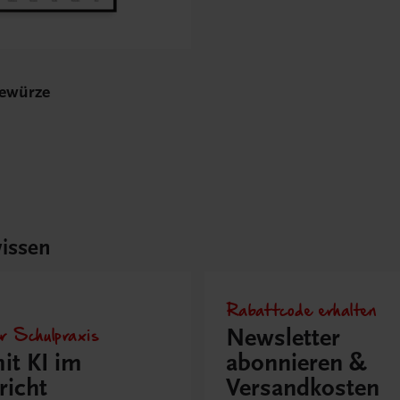
Gewürze
issen
Rabattcode erhalten
r Schulpraxis
Newsletter
it KI im
abonnieren &
richt
Versandkosten