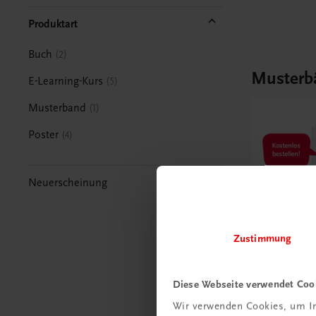
Produktart
Buch
2
Musterb
E-Learning-Kurs
5
Musterband
1
Poster
4
Neuerscheinung
Zustimmung
Diese Webseite verwendet Coo
Bildung
Wir verwenden Cookies, um In