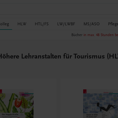
olleg
HLW
HTL/FS
LW/LWBF
MS/ASO
Pfleg
Bücher
in max. 48 Stunden be
here Lehranstalten für Tourismus (HLT