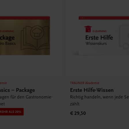
emie
TRAUNER Akademie
asics – Package
Erste Hilfe-Wissen
lagen für den Gastronomie-
Richtig handeln, wenn jede S
ket
zählt
MEHR ALS 20%
€ 29,50