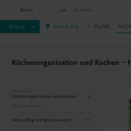
AK
Bildung
HAS
HF/TFS
News & Blog
HLM/HLK
HLPS/FSB
HLT/K
Küchenorganisation und Kochen – Hö
Gegenstand
Küchenorganisation und Kochen
Alle Filter entfernen
News, Blog und gut zu wissen