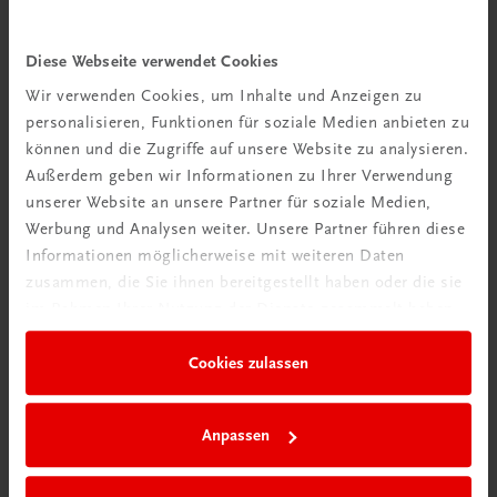
Diese Webseite verwendet Cookies
Wir verwenden Cookies, um Inhalte und Anzeigen zu
personalisieren, Funktionen für soziale Medien anbieten zu
können und die Zugriffe auf unsere Website zu analysieren.
Außerdem geben wir Informationen zu Ihrer Verwendung
Bildung
unserer Website an unsere Partner für soziale Medien,
Poster: Alternativen zu Eiern
Werbung und Analysen weiter. Unsere Partner führen diese
Informationen möglicherweise mit weiteren Daten
€ 15,00
zusammen, die Sie ihnen bereitgestellt haben oder die sie
im Rahmen Ihrer Nutzung der Dienste gesammelt haben.
Cookies zulassen
Anpassen