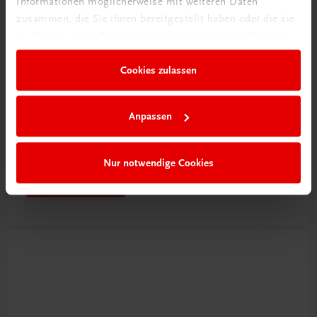
Informationen möglicherweise mit weiteren Daten
zusammen, die Sie ihnen bereitgestellt haben oder die sie
im Rahmen Ihrer Nutzung der Dienste gesammelt haben.
Cookies zulassen
Rabattcode erhalten
Anpassen
Newsletter abonnieren
& Versandkosten sparen
Nur notwendige Cookies
Jetzt anmelden