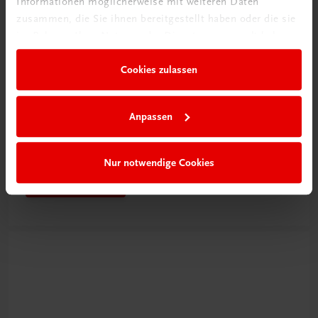
Informationen möglicherweise mit weiteren Daten
zusammen, die Sie ihnen bereitgestellt haben oder die sie
im Rahmen Ihrer Nutzung der Dienste gesammelt haben.
Cookies zulassen
Rabattcode erhalten
Anpassen
Newsletter abonnieren
& Versandkosten sparen
Nur notwendige Cookies
Jetzt anmelden