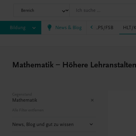
AK
Bildung
HAS
HF/TFS
News & Blog
HLM/HLK
HLPS/FSB
HLT/K
Mathematik – Höhere Lehranstalten 
Gegenstand
Mathematik
Alle Filter entfernen
News, Blog und gut zu wissen