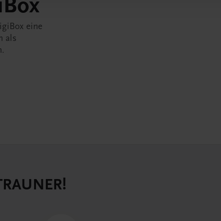
iBox
igiBox eine
n als
n.
 TRAUNER!