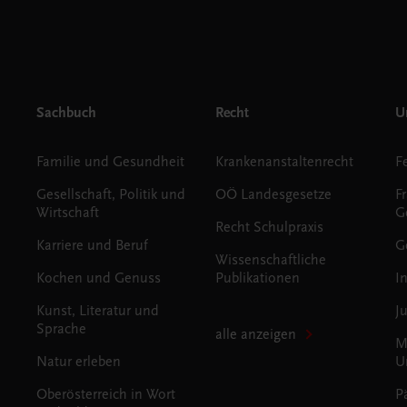
Sachbuch
Recht
Un
Familie und Gesundheit
Krankenanstaltenrecht
Gesellschaft, Politik und
OÖ Landesgesetze
F
Wirtschaft
G
Recht Schulpraxis
Karriere und Beruf
G
Wissenschaftliche
Kochen und Genuss
Publikationen
I
Kunst, Literatur und
J
Sprache
alle anzeigen
M
Natur erleben
U
Oberösterreich in Wort
P