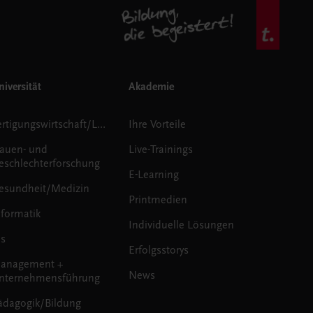
iversität
Akademie
Fertigungswirtschaft/Logistik
Ihre Vorteile
rauen- und
Live-Trainings
eschlechterforschung
E-Learning
esundheit/Medizin
Printmedien
nformatik
Individuelle Lösungen
us
Erfolgsstorys
anagement +
News
nternehmensführung
ädagogik/Bildung