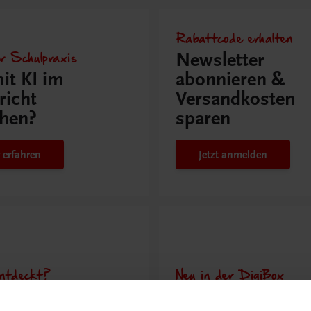
Rabattcode erhalten
r Schulpraxis
Newsletter
it KI im
abonnieren &
richt
Versandkosten
hen?
sparen
 erfahren
Jetzt anmelden
ntdeckt?
Neu in der DigiBox
ber
Das „Digitale