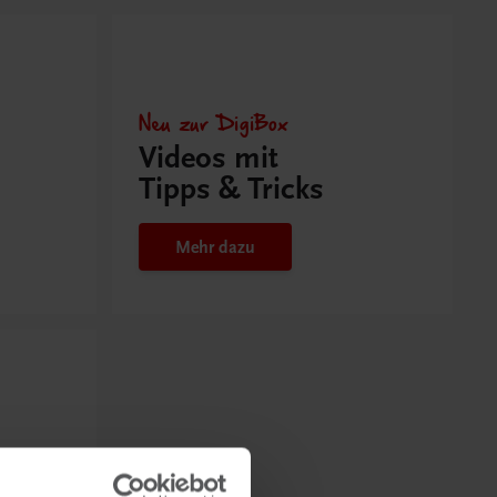
Neu zur DigiBox
Videos mit
Tipps & Tricks
Mehr dazu