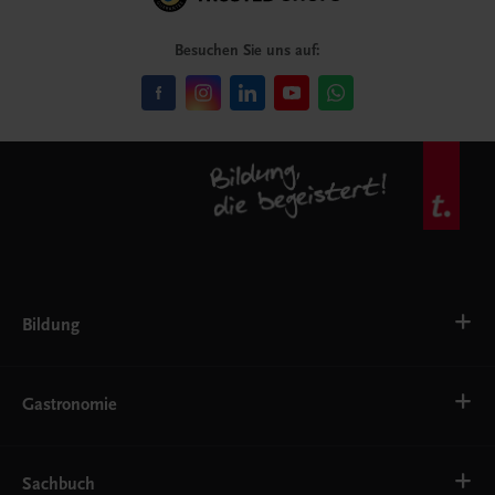
Besuchen Sie uns auf:
Bildung
VS
AHS
Gastronomie
BAFEP/BASOP
BRP
BS
Bäckerei
EWF/ZWF
Getränke
Sachbuch
FW