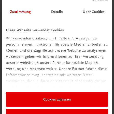
Zustimmung
Details
Über Cookies
Diese Webseite verwendet Cookies
Wir verwenden Cookies, um Inhalte und Anzeigen zu
personalisieren, Funktionen für soziale Medien anbieten zu
Schon entdeckt?
können und die Zugriffe auf unsere Website zu analysieren.
Ratgeber Schulpraxis
Außerdem geben wir Informationen zu Ihrer Verwendung
unserer Website an unsere Partner für soziale Medien,
Mehr dazu
Werbung und Analysen weiter. Unsere Partner führen diese
Informationen möglicherweise mit weiteren Daten
zusammen, die Sie ihnen bereitgestellt haben oder die sie
im Rahmen Ihrer Nutzung der Dienste gesammelt haben.
Cookies zulassen