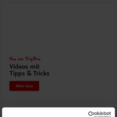
Neu zur DigiBox
Videos mit
Tipps & Tricks
Mehr dazu