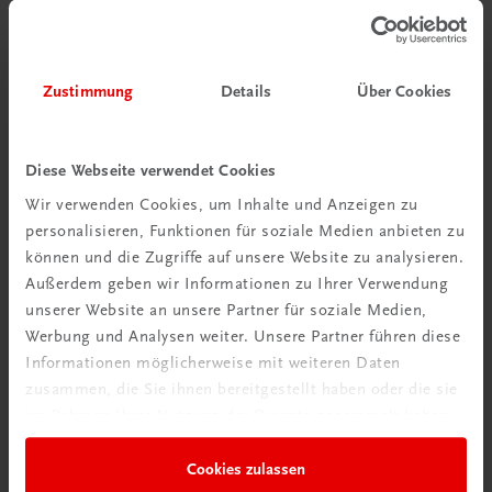
Jetzt anmelden
Zustimmung
Details
Über Cookies
Diese Webseite verwendet Cookies
Wir verwenden Cookies, um Inhalte und Anzeigen zu
personalisieren, Funktionen für soziale Medien anbieten zu
können und die Zugriffe auf unsere Website zu analysieren.
Außerdem geben wir Informationen zu Ihrer Verwendung
unserer Website an unsere Partner für soziale Medien,
Neu zur DigiBox
Werbung und Analysen weiter. Unsere Partner führen diese
Videos mit
Informationen möglicherweise mit weiteren Daten
Tipps & Tricks
zusammen, die Sie ihnen bereitgestellt haben oder die sie
im Rahmen Ihrer Nutzung der Dienste gesammelt haben.
Mehr dazu
Cookies zulassen