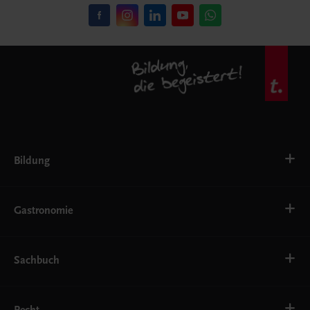
Bildung
VS
AHS
Gastronomie
BAFEP/BASOP
BRP
BS
Bäckerei
EWF/ZWF
Getränke
Sachbuch
FW
Hotelmanagement
Konditorei und Patisserie
Küche
Familie und Gesundheit
Service
Gesellschaft, Politik und Wirtschaft