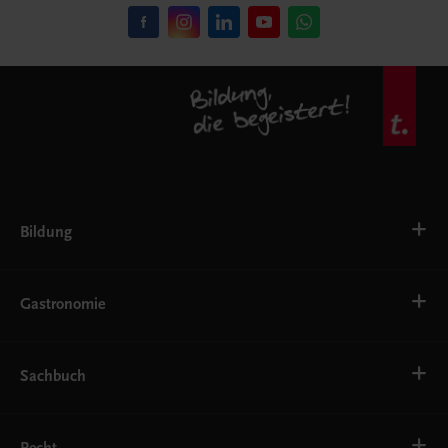
Bildung
VS
AHS
Gastronomie
BAFEP/BASOP
BRP
BS
Bäckerei
EWF/ZWF
Getränke
Sachbuch
FW
Hotelmanagement
Konditorei und Patisserie
Küche
Familie und Gesundheit
Service
Gesellschaft, Politik und Wirtschaft