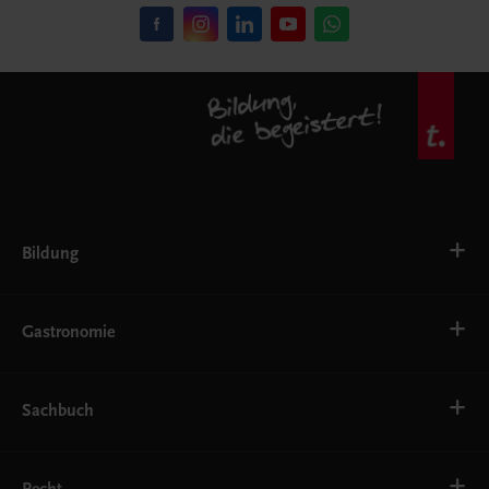
Bildung
VS
AHS
Gastronomie
BAFEP/BASOP
BRP
BS
Bäckerei
EWF/ZWF
Getränke
Sachbuch
FW
Hotelmanagement
Konditorei und Patisserie
Küche
Familie und Gesundheit
Service
Gesellschaft, Politik und Wirtschaft