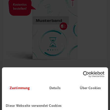
Bildung
Service! – Serviceorganisation, Servieren und Getränke
Zustimmung
Details
Über Cookies
HF/HLT
NEUER LEHRPLAN
MUSTERBAND
€ 0,00
Diese Webseite verwendet Cookies