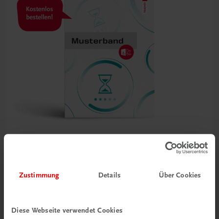
Bildung
Service! – Serviceorganisation, Servieren und Getränke
Zustimmung
Details
Über Cookies
HF/HLT
NEUER LEHRPLAN
MUSTERBAND
€ 0,00
Diese Webseite verwendet Cookies