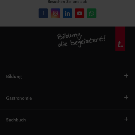
Besuchen Sie uns auf:
Bildung
VS
AHS
Gastronomie
BAFEP/BASOP
BRP
BS
Bäckerei
EWF/ZWF
Getränke
Sachbuch
FW
Hotelmanagement
Konditorei und Patisserie
Küche