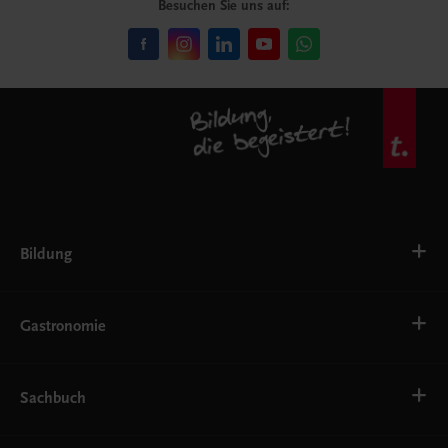
Besuchen Sie uns auf:
Bildung
VS
AHS
Gastronomie
BAFEP/BASOP
BRP
BS
Bäckerei
EWF/ZWF
Getränke
Sachbuch
FW
Hotelmanagement
Konditorei und Patisserie
Küche