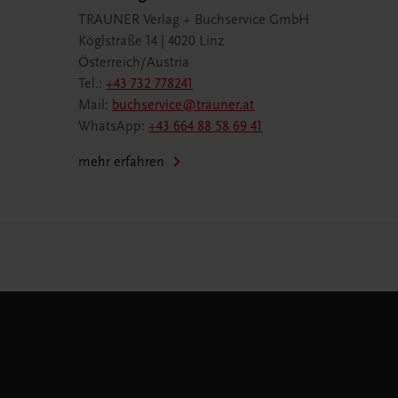
TRAUNER Verlag + Buchservice GmbH
Köglstraße 14 | 4020 Linz
Österreich/Austria
Tel.:
+43 732 778241
Mail:
buchservice@trauner.at
WhatsApp:
+43 664 88 58 69 41
mehr erfahren