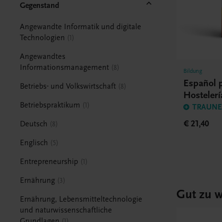
Gegenstand
Angewandte Informatik und digitale
Technologien
1
Angewandtes
Informationsmanagement
8
Bildung
Español p
Betriebs- und Volkswirtschaft
8
Hostelerí
Betriebspraktikum
1
TRAUNER
€ 21,40
Deutsch
8
Englisch
5
Entrepreneurship
1
Ernährung
3
Gut zu w
Ernährung, Lebensmitteltechnologie
und naturwissenschaftliche
Grundlagen
1