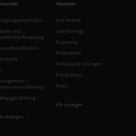
iversität
Akademie
Fertigungswirtschaft/Logistik
Ihre Vorteile
rauen- und
Live-Trainings
eschlechterforschung
E-Learning
esundheit/Medizin
Printmedien
nformatik
Individuelle Lösungen
us
Erfolgsstorys
anagement +
News
nternehmensführung
ädagogik/Bildung
alle anzeigen
lle anzeigen