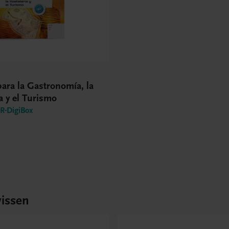
ara la Gastronomía, la
a y el Turismo
-DigiBox
issen