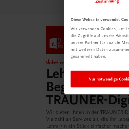
Zustimmung
Diese Webseite verwendet Coo
Wir verwenden Cookies, um In
die Zugriffe auf unsere Webs
unsere Partner für soziale M
mit weiteren Daten zusammen,
gesammelt haben.
Jetzt entdecken!
Lehrer/innen-
Nur notwendige Cook
Begleitpakete 
TRAUNER-Dig
Wir bieten Ihnen in der TRAUNER-D
Vielzahl an Services an, die Ihr Lebe
Lehrer/in ein Stück einfacher mache