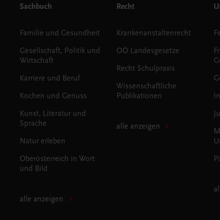
Sachbuch
Recht
Un
Familie und Gesundheit
Krankenanstaltenrecht
Gesellschaft, Politik und
OÖ Landesgesetze
F
Wirtschaft
G
Recht Schulpraxis
Karriere und Beruf
G
Wissenschaftliche
Kochen und Genuss
Publikationen
I
Kunst, Literatur und
J
Sprache
alle anzeigen
M
Natur erleben
U
Oberösterreich in Wort
P
und Bild
a
alle anzeigen