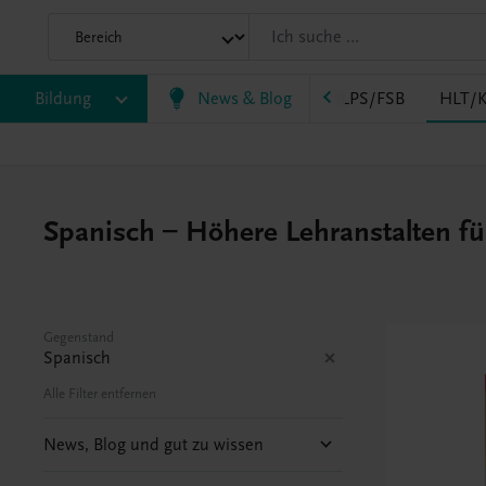
AK
Bildung
HAS
HF/TFS
News & Blog
HLM/HLK
HLPS/FSB
HLT/K
Spanisch – Höhere Lehranstalten fü
Gegenstand
Spanisch
Alle Filter entfernen
News, Blog und gut zu wissen