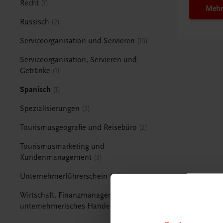
Recht
1
Mehr
Russisch
2
Serviceorganisation und Servieren
15
Serviceorganisation, Servieren und
Getränke
1
Spanisch
1
Spezialisierungen
2
Tourismusgeografie und Reisebüro
2
Tourismusmarketing und
Kundenmanagement
3
Unternehmerführerschein
15
Wirtschaft, Finanzmanagement und
unternehmerisches Handeln
1