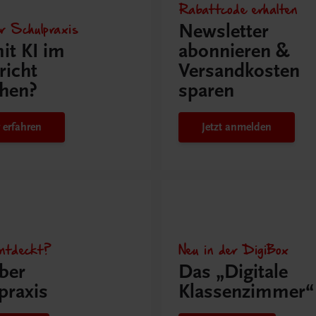
Rabattcode erhalten
r Schulpraxis
Newsletter
it KI im
abonnieren &
richt
Versandkosten
hen?
sparen
 erfahren
Jetzt anmelden
ntdeckt?
Neu in der DigiBox
ber
Das „Digitale
praxis
Klassenzimmer“