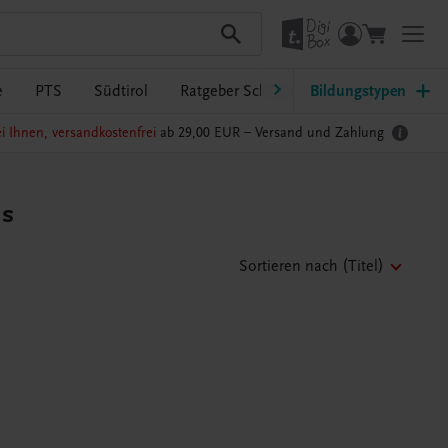
e
PTS
Südtirol
Ratgeber Schulpraxis
Bildungstypen
TRAUNER-Dig
i Ihnen, versandkostenfrei
ab 29,00 EUR –
Versand und Zahlung
us
Sortieren nach
(Titel)