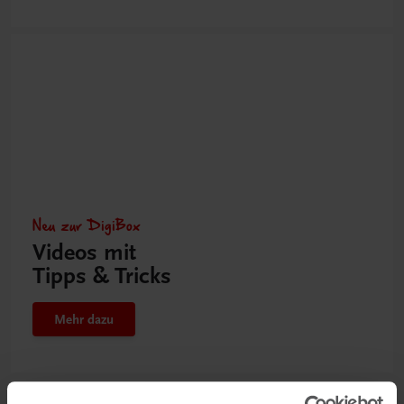
Neu zur DigiBox
Videos mit
Tipps & Tricks
Mehr dazu