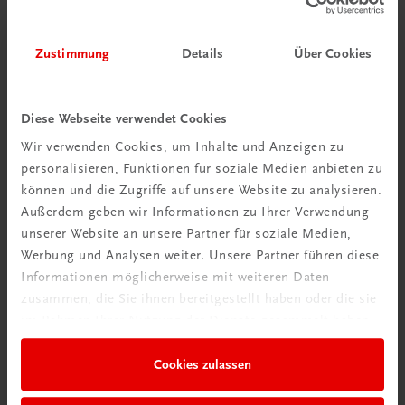
Zustimmung
Details
Über Cookies
Diese Webseite verwendet Cookies
Wir verwenden Cookies, um Inhalte und Anzeigen zu
personalisieren, Funktionen für soziale Medien anbieten zu
Schon entdeckt?
können und die Zugriffe auf unsere Website zu analysieren.
Ratgeber Schulpraxis
Außerdem geben wir Informationen zu Ihrer Verwendung
unserer Website an unsere Partner für soziale Medien,
Werbung und Analysen weiter. Unsere Partner führen diese
Mehr dazu
Informationen möglicherweise mit weiteren Daten
zusammen, die Sie ihnen bereitgestellt haben oder die sie
im Rahmen Ihrer Nutzung der Dienste gesammelt haben.
Cookies zulassen