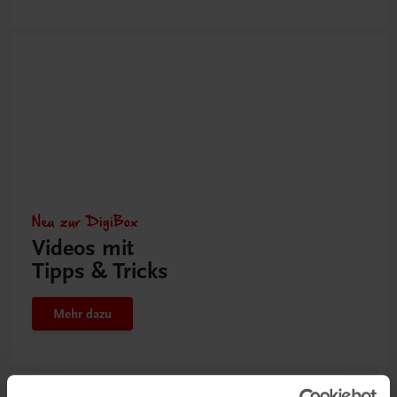
Neu zur DigiBox
Videos mit
Tipps & Tricks
Mehr dazu