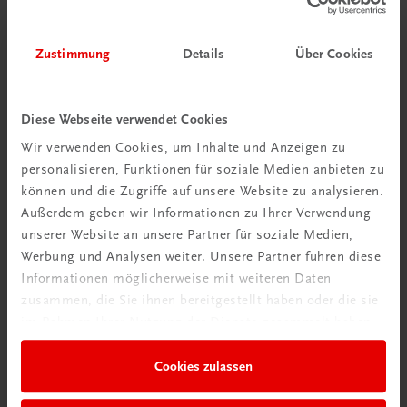
Zustimmung
Details
Über Cookies
Diese Webseite verwendet Cookies
Wir verwenden Cookies, um Inhalte und Anzeigen zu
personalisieren, Funktionen für soziale Medien anbieten zu
Schon entdeckt?
können und die Zugriffe auf unsere Website zu analysieren.
Ratgeber Schulpraxis
Außerdem geben wir Informationen zu Ihrer Verwendung
unserer Website an unsere Partner für soziale Medien,
Werbung und Analysen weiter. Unsere Partner führen diese
Mehr dazu
Informationen möglicherweise mit weiteren Daten
zusammen, die Sie ihnen bereitgestellt haben oder die sie
im Rahmen Ihrer Nutzung der Dienste gesammelt haben.
Cookies zulassen