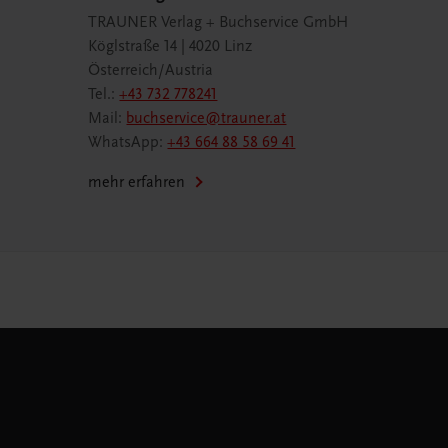
TRAUNER Verlag + Buchservice GmbH
Köglstraße 14 | 4020 Linz
Österreich/Austria
Tel.:
+43 732 778241
Mail:
buchservice@trauner.at
WhatsApp:
+43 664 88 58 69 41
mehr erfahren