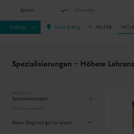
AK
Bildung
HAS
HF/TFS
News & Blog
HLM/HLK
HLPS/FSB
HLT/K
Spezialisierungen – Höhere Lehranst
Gegenstand
Spezialisierungen
Alle Filter entfernen
News, Blog und gut zu wissen