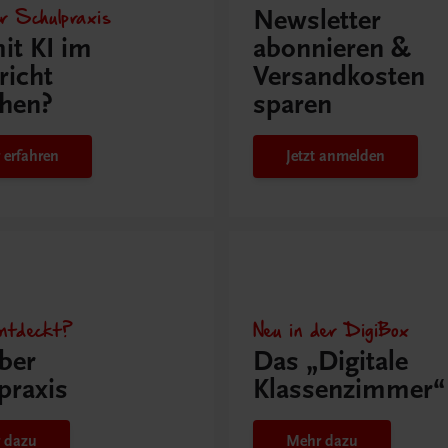
r Schulpraxis
Newsletter
it KI im
abonnieren &
richt
Versandkosten
hen?
sparen
 erfahren
Jetzt anmelden
ntdeckt?
Neu in der DigiBox
ber
Das „Digitale
praxis
Klassenzimmer“
 dazu
Mehr dazu