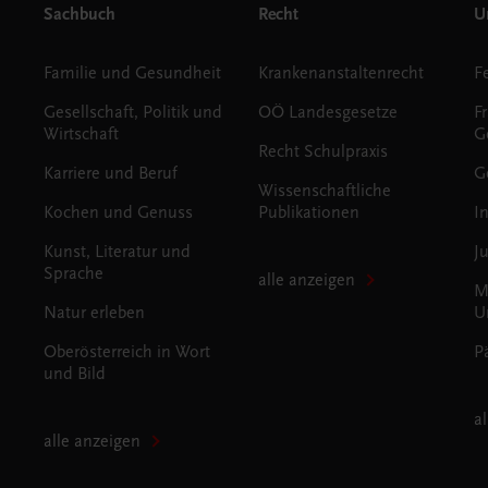
Sachbuch
Recht
Un
Familie und Gesundheit
Krankenanstaltenrecht
Gesellschaft, Politik und
OÖ Landesgesetze
F
Wirtschaft
G
Recht Schulpraxis
Karriere und Beruf
G
Wissenschaftliche
Kochen und Genuss
Publikationen
I
Kunst, Literatur und
J
Sprache
alle anzeigen
M
Natur erleben
U
Oberösterreich in Wort
P
und Bild
a
alle anzeigen