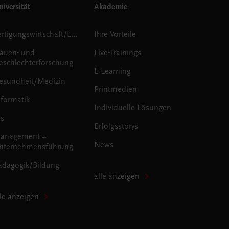
iversität
Akademie
Fertigungswirtschaft/Logistik
Ihre Vorteile
rauen- und
Live-Trainings
eschlechterforschung
E-Learning
esundheit/Medizin
Printmedien
nformatik
Individuelle Lösungen
us
Erfolgsstorys
anagement +
News
nternehmensführung
ädagogik/Bildung
alle anzeigen
lle anzeigen