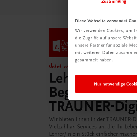
Zustimmung
Diese Webseite verwendet Coo
Wir verwenden Cookies, um In
die Zugriffe auf unsere Webs
unsere Partner für soziale M
mit weiteren Daten zusammen,
gesammelt haben.
Jetzt entdecken!
Lehrer/innen-
Nur notwendige Cook
Begleitpakete 
TRAUNER-Dig
Wir bieten Ihnen in der TRAUNER-D
Vielzahl an Services an, die Ihr Lebe
Lehrer/in ein Stück einfacher mache