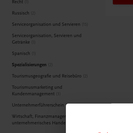
Recht
1
Russisch
2
Serviceorganisation und Servieren
15
Serviceorganisation, Servieren und
Getränke
1
Spanisch
1
Spezialisierungen
2
Tourismusgeografie und Reisebüro
2
Tourismusmarketing und
Kundenmanagement
3
Unternehmerführerschein
15
Wirtschaft, Finanzmanagement und
unternehmerisches Handeln
1