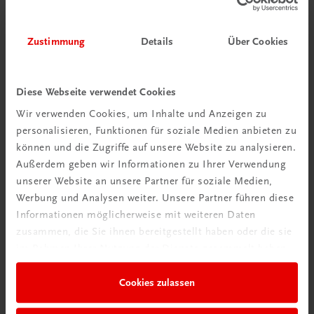
Zustimmung
Details
Über Cookies
Diese Webseite verwendet Cookies
Wir verwenden Cookies, um Inhalte und Anzeigen zu
personalisieren, Funktionen für soziale Medien anbieten zu
Schon entdeckt?
können und die Zugriffe auf unsere Website zu analysieren.
Ratgeber Schulpraxis
Außerdem geben wir Informationen zu Ihrer Verwendung
unserer Website an unsere Partner für soziale Medien,
Werbung und Analysen weiter. Unsere Partner führen diese
Mehr dazu
Informationen möglicherweise mit weiteren Daten
zusammen, die Sie ihnen bereitgestellt haben oder die sie
im Rahmen Ihrer Nutzung der Dienste gesammelt haben.
Cookies zulassen