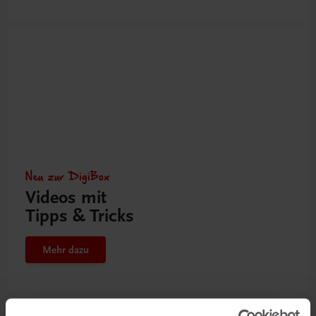
Neu zur DigiBox
Videos mit
Tipps & Tricks
Mehr dazu