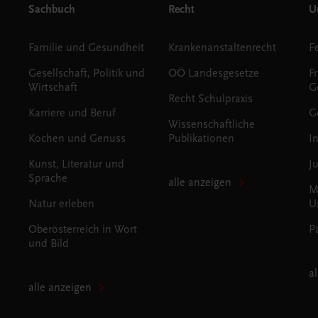
Sachbuch
Recht
Un
Familie und Gesundheit
Krankenanstaltenrecht
Gesellschaft, Politik und
OÖ Landesgesetze
F
Wirtschaft
G
Recht Schulpraxis
Karriere und Beruf
G
Wissenschaftliche
Kochen und Genuss
Publikationen
I
Kunst, Literatur und
J
Sprache
alle anzeigen
M
Natur erleben
U
Oberösterreich in Wort
P
und Bild
a
alle anzeigen