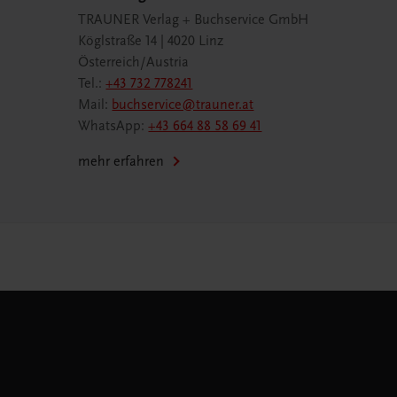
TRAUNER Verlag + Buchservice GmbH
Köglstraße 14 | 4020 Linz
Österreich/Austria
Tel.:
+43 732 778241
Mail:
buchservice@trauner.at
WhatsApp:
+43 664 88 58 69 41
mehr erfahren