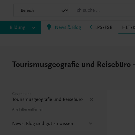
AK
Bildung
HAS
HF/TFS
News & Blog
HLM/HLK
HLPS/FSB
HLT/K
Tourismusgeografie und Reisebüro – 
Gegenstand
Tourismusgeografie und Reisebüro
Alle Filter entfernen
News, Blog und gut zu wissen