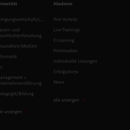
iversität
Akademie
Fertigungswirtschaft/Logistik
Ihre Vorteile
rauen- und
Live-Trainings
eschlechterforschung
E-Learning
esundheit/Medizin
Printmedien
nformatik
Individuelle Lösungen
us
Erfolgsstorys
anagement +
News
nternehmensführung
ädagogik/Bildung
alle anzeigen
lle anzeigen