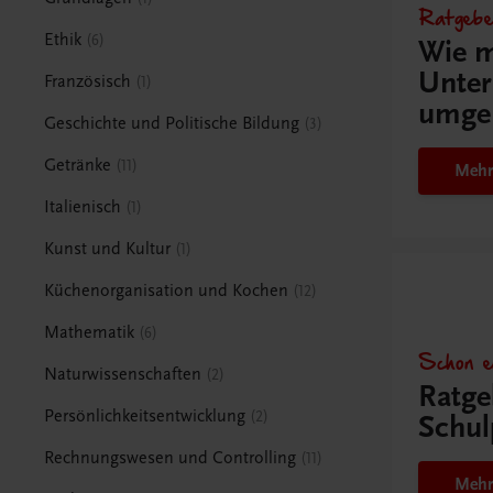
Ratgebe
Ethik
6
Wie m
Unter
Französisch
1
umge
Geschichte und Politische Bildung
3
Getränke
11
Mehr
Italienisch
1
Kunst und Kultur
1
Küchenorganisation und Kochen
12
Mathematik
6
Schon e
Naturwissenschaften
2
Ratge
Persönlichkeitsentwicklung
2
Schul
Rechnungswesen und Controlling
11
Mehr