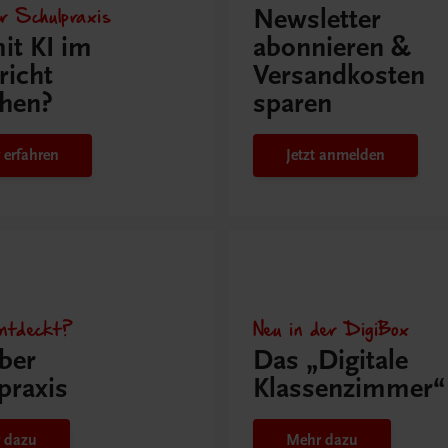
r Schulpraxis
Newsletter
it KI im
abonnieren &
richt
Versandkosten
hen?
sparen
 erfahren
Jetzt anmelden
ntdeckt?
Neu in der DigiBox
ber
Das „Digitale
praxis
Klassenzimmer“
 dazu
Mehr dazu