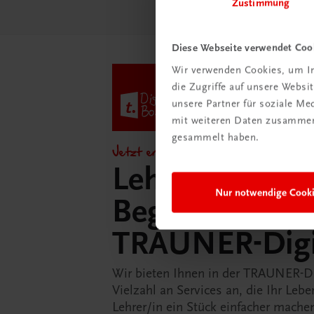
Zustimmung
Diese Webseite verwendet Coo
Wir verwenden Cookies, um In
die Zugriffe auf unsere Webs
unsere Partner für soziale M
mit weiteren Daten zusammen,
gesammelt haben.
Jetzt entdecken!
Lehrer/innen-
Nur notwendige Cook
Begleitpakete 
TRAUNER-Dig
Wir bieten Ihnen in der TRAUNER-D
Vielzahl an Services an, die Ihr Lebe
Lehrer/in ein Stück einfacher mache