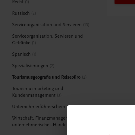
Recht
1
Russisch
2
Serviceorganisation und Servieren
15
Serviceorganisation, Servieren und
Getränke
1
Spanisch
1
Spezialisierungen
2
Tourismusgeografie und Reisebüro
2
Tourismusmarketing und
Kundenmanagement
3
Unternehmerführerschein
15
Wirtschaft, Finanzmanagement und
unternehmerisches Handeln
1