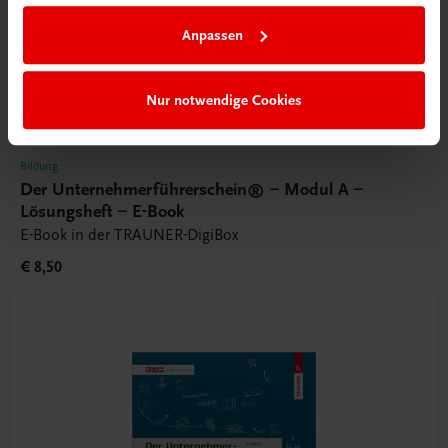
Anpassen
Nur notwendige Cookies
Bildung
Der Unternehmerführerschein® – Modul A –
Lösungsheft – E-Book
E-Book in der TRAUNER-DigiBox
€ 8,50