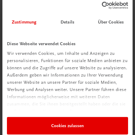
Zustimmung
Details
Über Cookies
Bildung
Der Unternehmerführerschein® – Modul A – E-Book
E-Book in der TRAUNER-DigiBox
Diese Webseite verwendet Cookies
TRAUNER-DigiBox
Wir verwenden Cookies, um Inhalte und Anzeigen zu
€ 15,47
personalisieren, Funktionen für soziale Medien anbieten zu
können und die Zugriffe auf unsere Website zu analysieren.
Außerdem geben wir Informationen zu Ihrer Verwendung
unserer Website an unsere Partner für soziale Medien,
Werbung und Analysen weiter. Unsere Partner führen diese
Informationen möglicherweise mit weiteren Daten
zusammen, die Sie ihnen bereitgestellt haben oder die sie
im Rahmen Ihrer Nutzung der Dienste gesammelt haben.
Cookies zulassen