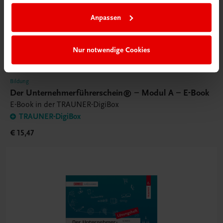
Anpassen
Nur notwendige Cookies
Bildung
Der Unternehmerführerschein® – Modul A – E-Book
E-Book in der TRAUNER-DigiBox
TRAUNER-DigiBox
€ 15,47