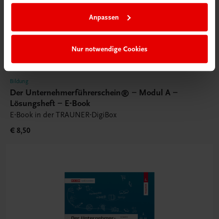
Anpassen
Nur notwendige Cookies
Bildung
Der Unternehmerführerschein® – Modul A –
Lösungsheft – E-Book
E-Book in der TRAUNER-DigiBox
€ 8,50