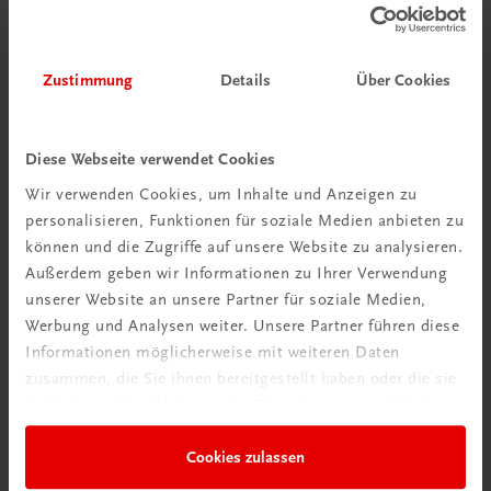
Zustimmung
Details
Über Cookies
Bildung
Der Unternehmerführerschein® – Modul A – E-Book
E-Book in der TRAUNER-DigiBox
Diese Webseite verwendet Cookies
TRAUNER-DigiBox
Wir verwenden Cookies, um Inhalte und Anzeigen zu
€ 15,47
personalisieren, Funktionen für soziale Medien anbieten zu
können und die Zugriffe auf unsere Website zu analysieren.
Außerdem geben wir Informationen zu Ihrer Verwendung
unserer Website an unsere Partner für soziale Medien,
Werbung und Analysen weiter. Unsere Partner führen diese
Informationen möglicherweise mit weiteren Daten
zusammen, die Sie ihnen bereitgestellt haben oder die sie
im Rahmen Ihrer Nutzung der Dienste gesammelt haben.
Cookies zulassen