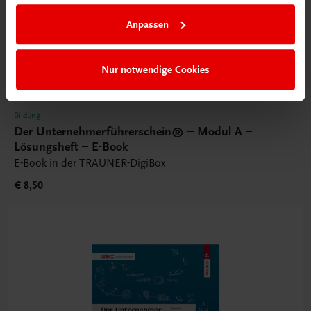
Anpassen
Nur notwendige Cookies
Bildung
Der Unternehmerführerschein® – Modul A –
Lösungsheft – E-Book
E-Book in der TRAUNER-DigiBox
€ 8,50