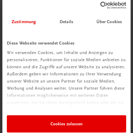
Zustimmung
Details
Über Cookies
Bildung
Der Unternehmerführerschein® – Modul A – E-Book
E-Book in der TRAUNER-DigiBox
Diese Webseite verwendet Cookies
TRAUNER-DigiBox
Wir verwenden Cookies, um Inhalte und Anzeigen zu
€ 15,47
personalisieren, Funktionen für soziale Medien anbieten zu
können und die Zugriffe auf unsere Website zu analysieren.
Außerdem geben wir Informationen zu Ihrer Verwendung
unserer Website an unsere Partner für soziale Medien,
Werbung und Analysen weiter. Unsere Partner führen diese
Informationen möglicherweise mit weiteren Daten
zusammen, die Sie ihnen bereitgestellt haben oder die sie
im Rahmen Ihrer Nutzung der Dienste gesammelt haben.
Cookies zulassen