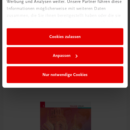
Werbung und Analysen weiter. Unsere Partner führen diese
Informationen möglicherweise mit weiteren Daten
zusammen, die Sie ihnen bereitgestellt haben oder die sie
im Rahmen Ihrer Nutzung der Dienste gesammelt haben.
Cookies zulassen
Bildung
Die Veggie-Profis
Anpassen
für vegetarisch und vegan geschulte Köchinnen und Köche
TRAUNER-DigiBox
Nur notwendige Cookies
€ 21,14