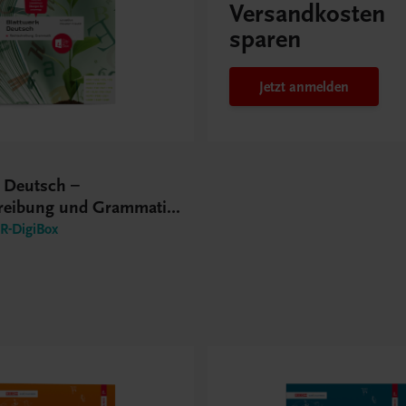
Versandkosten
sparen
Jetzt anmelden
k Deutsch –
reibung und Grammatik
S
-DigiBox