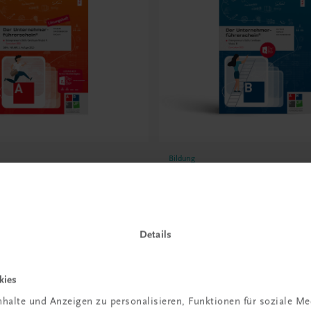
Bildung
rnehmerführerschein®
Der Unternehmerführer
A – Lösungsheft
– Modul B
u allen Arbeitsaufgaben
Entrepreneur's Skills Certifica
TRAUNER-DigiBox
ICULUM
Details
NEUES CURRICULUM
€ 19,27
kies
halte und Anzeigen zu personalisieren, Funktionen für soziale M