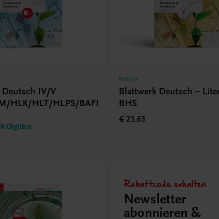
Bildung
k Deutsch IV/V
Blattwerk Deutsch – Lite
M/HLK/HLT/HLPS/BAFEP/BASOP
BHS
€ 23,63
-DigiBox
Rabattcode erhalten
Newsletter
abonnieren &