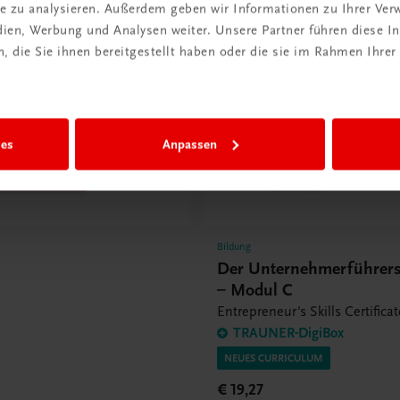
ite zu analysieren. Außerdem geben wir Informationen zu Ihrer Ve
edien, Werbung und Analysen weiter. Unsere Partner führen diese 
 die Sie ihnen bereitgestellt haben oder die sie im Rahmen Ihrer
pur mit dem Marktführer!
im
richt
ies
Anpassen
 entdecken
Bildung
Der Unternehmerführer
– Modul C
Entrepreneur's Skills Certifica
TRAUNER-DigiBox
NEUES CURRICULUM
€ 19,27