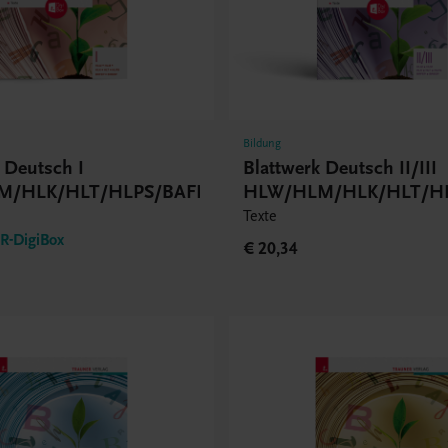
Bildung
 Deutsch I
Blattwerk Deutsch II/III
M/HLK/HLT/HLPS/BAFEP/BASOP
HLW/HLM/HLK/HLT/HL
Texte
-DigiBox
€ 20,34