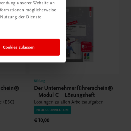
rwendung unserer Website an
Informationen möglicherweise
 Nutzung der Dienste
Cookies zulassen
Bildung
schein®
Der Unternehmerführerschein®
– Modul C – Lösungsheft
te (ESC)
Lösungen zu allen Arbeitsaufgaben
NEUES CURRICULUM
€ 10,00