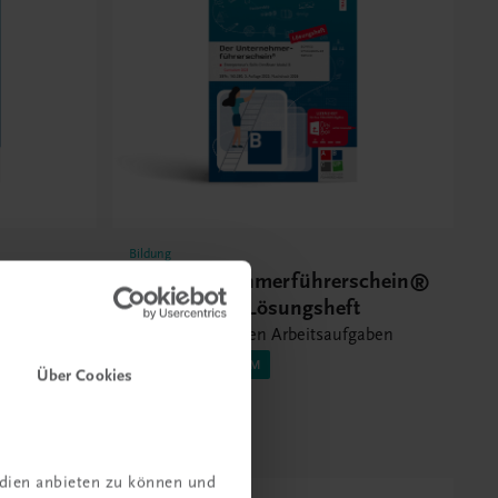
Bildung
schein®
Der Unternehmerführerschein®
– Modul B – Lösungsheft
te (ESC)
Lösungen zu allen Arbeitsaufgaben
NEUES CURRICULUM
Über Cookies
€ 10,00
edien anbieten zu können und