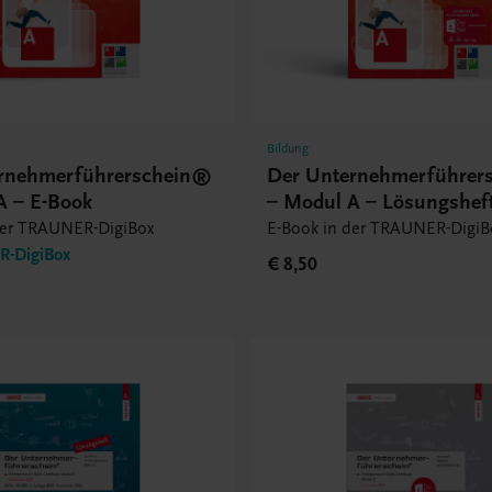
Bildung
rnehmerführerschein®
Der Unternehmerführer
A – E-Book
– Modul A – Lösungsheft
Book
der TRAUNER-DigiBox
E-Book in der TRAUNER-DigiB
-DigiBox
€ 8,50