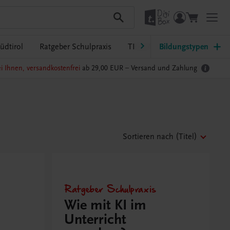
üdtirol
Ratgeber Schulpraxis
TRAUNER-DigiBox
Bildungstypen
Lehrer
i Ihnen, versandkostenfrei
ab 29,00 EUR –
Versand und Zahlung
Sortieren nach
(Titel)
Ratgeber Schulpraxis
Wie mit KI im
Unterricht