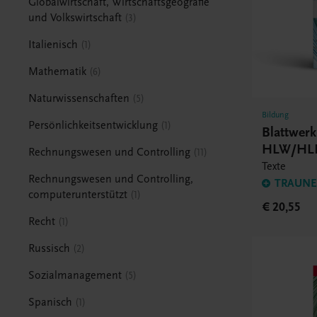
Globalwirtschaft, Wirtschaftsgeografie
und Volkswirtschaft
3
Italienisch
1
Mathematik
6
Naturwissenschaften
5
Bildung
Persönlichkeitsentwicklung
1
Blattwer
HLW/HL
Rechnungswesen und Controlling
11
Texte
Rechnungswesen und Controlling,
TRAUNER
computerunterstützt
1
€ 20,55
Recht
1
Russisch
2
Sozialmanagement
5
Spanisch
1