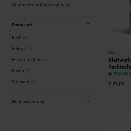
Unternehmerführerschein
14
Produktart
Buch
96
E-Book
11
Bildung
Blattwer
E-Learning-Kurs
6
Rechtsch
Poster
19
BHS/BM
TRAUNER
Software
3
€ 23,03
Neuerscheinung