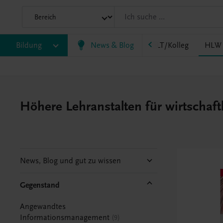
HF/TFS
Bildung
HLM/HLK
News & Blog
HLPS/FSB
HLT/Kolleg
HLW
Höhere Lehranstalten für wirtschaf
News, Blog und gut zu wissen
Gegenstand
Angewandtes
Informationsmanagement
9