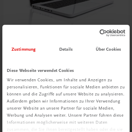
Bildung
Zustimmung
Details
Über Cookies
Multimedia-Typing Premium Semesterlizenz
€ 5,00
Diese Webseite verwendet Cookies
Wir verwenden Cookies, um Inhalte und Anzeigen zu
personalisieren, Funktionen für soziale Medien anbieten zu
können und die Zugriffe auf unsere Website zu analysieren.
Außerdem geben wir Informationen zu Ihrer Verwendung
unserer Website an unsere Partner für soziale Medien,
Werbung und Analysen weiter. Unsere Partner führen diese
Informationen möglicherweise mit weiteren Daten
zusammen, die Sie ihnen bereitgestellt haben oder die sie