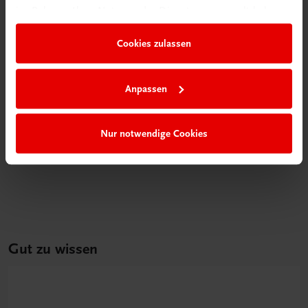
im Rahmen Ihrer Nutzung der Dienste gesammelt haben.
Cookies zulassen
Anpassen
Bildung
Nur notwendige Cookies
Multimedia-Typing Premium Zweijahreslizenz
€ 9,00
Gut zu wissen