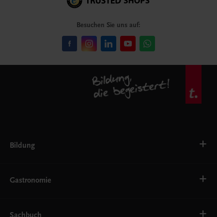
Besuchen Sie uns auf:
Bildung
VS
AHS
Gastronomie
BAFEP/BASOP
BRP
BS
Bäckerei
EWF/ZWF
Getränke
Sachbuch