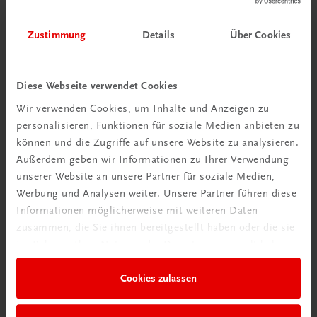
Mehr erfahren
Zustimmung
Details
Über Cookies
Diese Webseite verwendet Cookies
Wir verwenden Cookies, um Inhalte und Anzeigen zu
personalisieren, Funktionen für soziale Medien anbieten zu
können und die Zugriffe auf unsere Website zu analysieren.
Außerdem geben wir Informationen zu Ihrer Verwendung
unserer Website an unsere Partner für soziale Medien,
Werbung und Analysen weiter. Unsere Partner führen diese
Rabattcode erhalten
Informationen möglicherweise mit weiteren Daten
zusammen, die Sie ihnen bereitgestellt haben oder die sie
Newsletter abonnieren
im Rahmen Ihrer Nutzung der Dienste gesammelt haben.
& Versandkosten sparen
Cookies zulassen
Jetzt anmelden