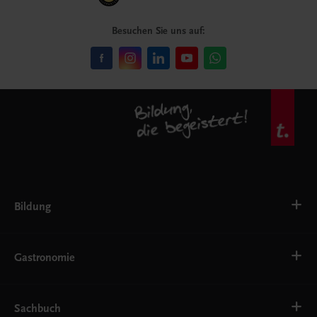
Besuchen Sie uns auf:
Bildung
VS
AHS
Gastronomie
BAFEP/BASOP
BRP
BS
Bäckerei
EWF/ZWF
Getränke
Sachbuch
FW