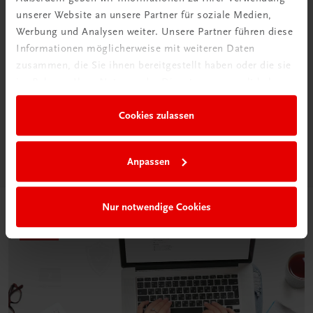
unserer Website an unsere Partner für soziale Medien,
Werbung und Analysen weiter. Unsere Partner führen diese
Informationen möglicherweise mit weiteren Daten
Neu in der DigiBox
zusammen, die Sie ihnen bereitgestellt haben oder die sie
Das „Digitale
im Rahmen Ihrer Nutzung der Dienste gesammelt haben.
Klassenzimmer“
Cookies zulassen
Mehr dazu
Anpassen
Nur notwendige Cookies