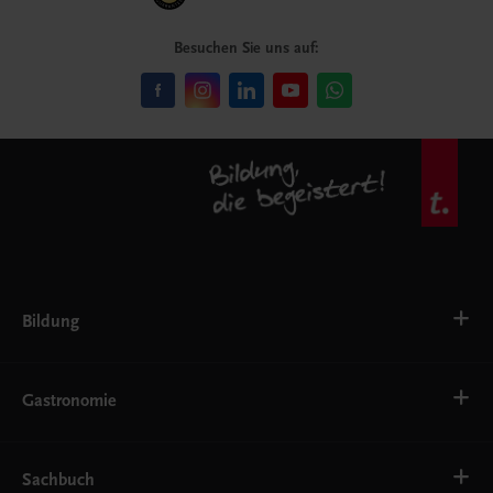
Besuchen Sie uns auf:
Bildung
VS
AHS
Gastronomie
BAFEP/BASOP
BRP
BS
Bäckerei
EWF/ZWF
Getränke
Sachbuch
FW