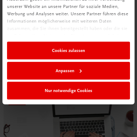
unserer Website an unsere Partner für soziale Medien,
Werbung und Analysen weiter. Unsere Partner führen diese
Informationen möglicherweise mit weiteren Daten
Neu in der DigiBox
zusammen, die Sie ihnen bereitgestellt haben oder die sie
Das „Digitale
im Rahmen Ihrer Nutzung der Dienste gesammelt haben.
Klassenzimmer“
Cookies zulassen
Mehr dazu
Anpassen
Nur notwendige Cookies