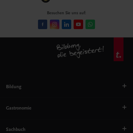
Besuchen Sie uns auf:
Bildung
VS
AHS
Gastronomie
BAFEP/BASOP
BRP
BS
Bäckerei
EWF/ZWF
Getränke
Sachbuch
FW