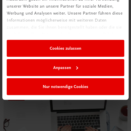
unserer Website an unsere Partner für soziale Medien,
Werbung und Analysen weiter. Unsere Partner führen diese
Informationen möglicherweise mit weiteren Daten
Neu in der DigiBox
zusammen, die Sie ihnen bereitgestellt haben oder die sie
Das „Digitale
im Rahmen Ihrer Nutzung der Dienste gesammelt haben.
Klassenzimmer“
Cookies zulassen
Mehr dazu
Anpassen
Nur notwendige Cookies