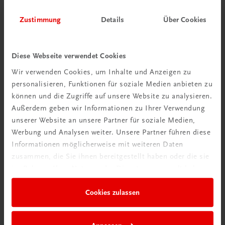
Zustimmung
Details
Über Cookies
Gut zu wissen
Diese Webseite verwendet Cookies
Wir verwenden Cookies, um Inhalte und Anzeigen zu
personalisieren, Funktionen für soziale Medien anbieten zu
können und die Zugriffe auf unsere Website zu analysieren.
Außerdem geben wir Informationen zu Ihrer Verwendung
unserer Website an unsere Partner für soziale Medien,
Werbung und Analysen weiter. Unsere Partner führen diese
Informationen möglicherweise mit weiteren Daten
zusammen, die Sie ihnen bereitgestellt haben oder die sie
im Rahmen Ihrer Nutzung der Dienste gesammelt haben.
Ratgeber Schulpraxis
Wie mit KI im Unterricht
Cookies zulassen
umgehen?
Mehr erfahren