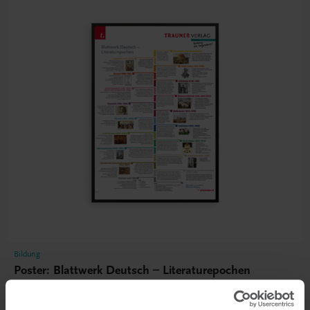
Bildung
Poster: Blattwerk Deutsch – Literaturepochen
€ 15,00