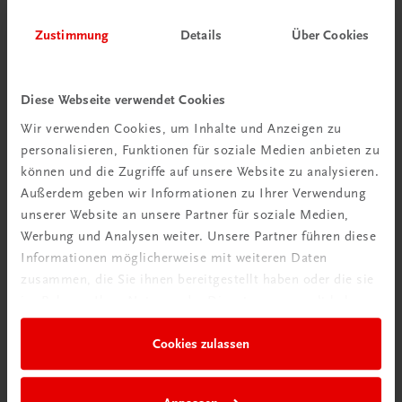
Zustimmung
Details
Über Cookies
Gut zu wissen
Diese Webseite verwendet Cookies
Wir verwenden Cookies, um Inhalte und Anzeigen zu
personalisieren, Funktionen für soziale Medien anbieten zu
können und die Zugriffe auf unsere Website zu analysieren.
Außerdem geben wir Informationen zu Ihrer Verwendung
unserer Website an unsere Partner für soziale Medien,
Werbung und Analysen weiter. Unsere Partner führen diese
Informationen möglicherweise mit weiteren Daten
zusammen, die Sie ihnen bereitgestellt haben oder die sie
im Rahmen Ihrer Nutzung der Dienste gesammelt haben.
Ratgeber Schulpraxis
Wie mit KI im Unterricht
Cookies zulassen
umgehen?
Mehr erfahren