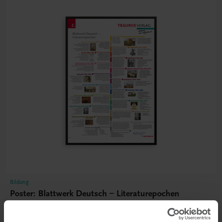
Bildung
Poster: Blattwerk Deutsch – Literaturepochen
€ 15,00