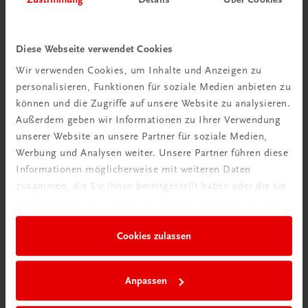
Diese Webseite verwendet Cookies
Wir verwenden Cookies, um Inhalte und Anzeigen zu
personalisieren, Funktionen für soziale Medien anbieten zu
können und die Zugriffe auf unsere Website zu analysieren.
Außerdem geben wir Informationen zu Ihrer Verwendung
Rabattcode erhalten
unserer Website an unsere Partner für soziale Medien,
Newsletter abonnieren
Werbung und Analysen weiter. Unsere Partner führen diese
& Versandkosten sparen
Informationen möglicherweise mit weiteren Daten
zusammen, die Sie ihnen bereitgestellt haben oder die sie
im Rahmen Ihrer Nutzung der Dienste gesammelt haben.
Jetzt anmelden
Cookies zulassen
Anpassen