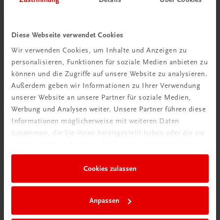
Diese Webseite verwendet Cookies
Wir verwenden Cookies, um Inhalte und Anzeigen zu
personalisieren, Funktionen für soziale Medien anbieten zu
können und die Zugriffe auf unsere Website zu analysieren.
Außerdem geben wir Informationen zu Ihrer Verwendung
Rabattcode erhalten
unserer Website an unsere Partner für soziale Medien,
Newsletter abonnieren
Werbung und Analysen weiter. Unsere Partner führen diese
& Versandkosten sparen
Informationen möglicherweise mit weiteren Daten
zusammen, die Sie ihnen bereitgestellt haben oder die sie
im Rahmen Ihrer Nutzung der Dienste gesammelt haben.
Jetzt anmelden
Cookies zulassen
Anpassen