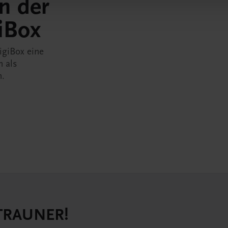
in der
iBox
igiBox eine
n als
n.
 TRAUNER!