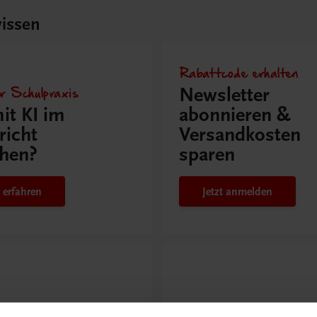
issen
Rabattcode erhalten
r Schulpraxis
Newsletter
it KI im
abonnieren &
richt
Versandkosten
hen?
sparen
 erfahren
Jetzt anmelden
ntdeckt?
Neu in der DigiBox