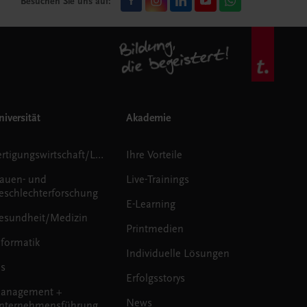
Besuchen Sie uns auf:
iversität
Akademie
Fertigungswirtschaft/Logistik
Ihre Vorteile
rauen- und
Live-Trainings
eschlechterforschung
E-Learning
esundheit/Medizin
Printmedien
nformatik
Individuelle Lösungen
us
Erfolgsstorys
anagement +
News
nternehmensführung