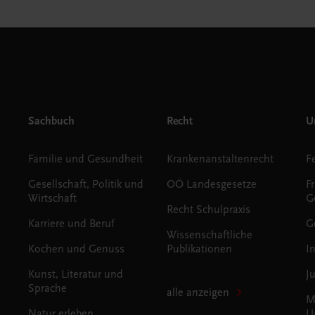
Sachbuch
Recht
Un
Familie und Gesundheit
Krankenanstaltenrecht
Gesellschaft, Politik und
OÖ Landesgesetze
F
Wirtschaft
G
Recht Schulpraxis
Karriere und Beruf
G
Wissenschaftliche
Kochen und Genuss
Publikationen
I
Kunst, Literatur und
J
Sprache
alle anzeigen
M
Natur erleben
U