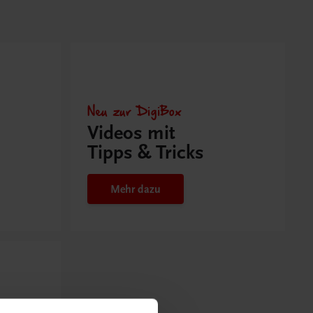
Neu zur DigiBox
Videos mit
Tipps & Tricks
Mehr dazu