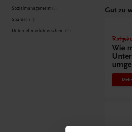
Gut zu w
Sozialmanagement
5
Spanisch
1
Unternehmerführerschein
14
Ratgebe
Wie m
Unter
umge
Mehr
Schon e