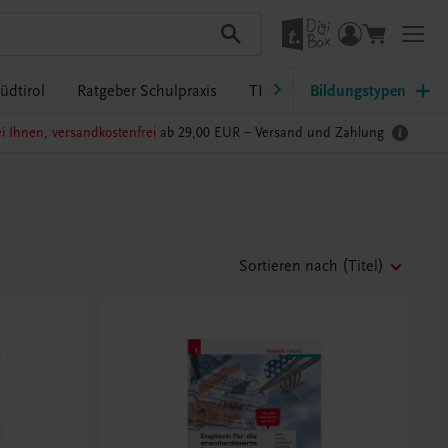
üdtirol
Ratgeber Schulpraxis
TRAUNER-DigiBox
Bildungstypen
Lehrer
i Ihnen, versandkostenfrei
ab 29,00 EUR –
Versand und Zahlung
Sortieren nach
(Titel)