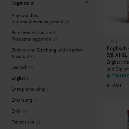
Gegenstand
Angewandtes
Informationsmanagement
9
Betriebswirtschaft und
Projektmanagement
5
Bildung
Englisch 
Bildnerische Erziehung und kreativer
7/8 AHS, 
Ausdruck
1
Englisch für
Deutsch
7
und Diplo
TRAUNER
Englisch
5
€ 17,50
Entrepreneurship
1
Ernährung
5
Ethik
6
Französisch
2