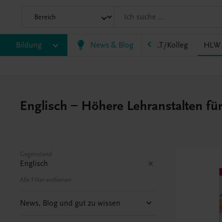
HF/TFS
Bildung
HLM/HLK
News & Blog
HLPS/FSB
HLT/Kolleg
HLW
Englisch – Höhere Lehranstalten fü
Gegenstand
Englisch
Alle Filter entfernen
News, Blog und gut zu wissen