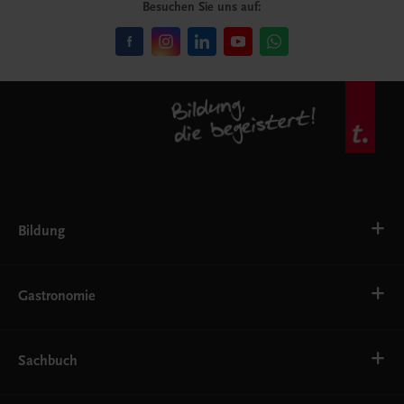
Besuchen Sie uns auf:
Bildung
VS
AHS
Gastronomie
BAFEP/BASOP
BRP
BS
Bäckerei
EWF/ZWF
Getränke
Sachbuch
FW
Hotelmanagement
Konditorei und Patisserie
Küche