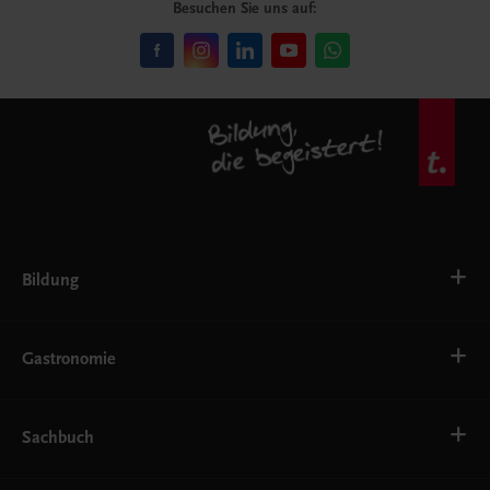
Besuchen Sie uns auf:
Bildung
VS
AHS
Gastronomie
BAFEP/BASOP
BRP
BS
Bäckerei
EWF/ZWF
Getränke
Sachbuch
FW
Hotelmanagement
Konditorei und Patisserie
Küche